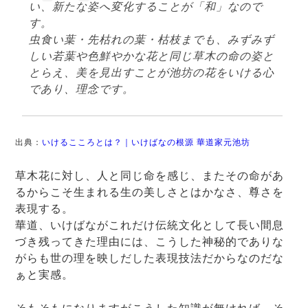
い、新たな姿へ変化することが「和」なので
す。
虫食い葉・先枯れの葉・枯枝までも、みずみず
しい若葉や色鮮やかな花と同じ草木の命の姿と
とらえ、美を見出すことが池坊の花をいける心
であり、理念です。
出典：
いけるこころとは？｜いけばなの根源 華道家元池坊
草木花に対し、人と同じ命を感じ、またその命があ
るからこそ生まれる生の美しさとはかなさ、尊さを
表現する。
華道、いけばながこれだけ伝統文化として長い間息
づき残ってきた理由には、こうした神秘的でありな
がらも世の理を映しだした表現技法だからなのだな
ぁと実感。