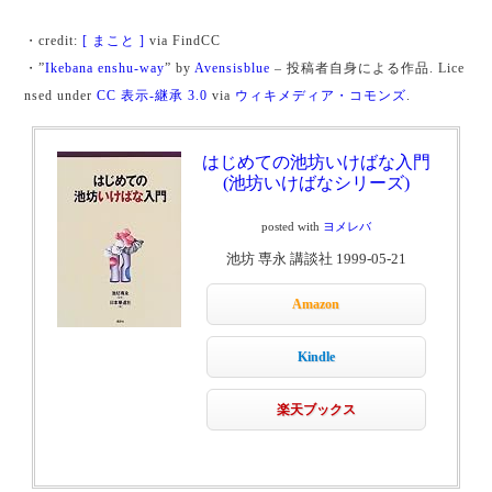
・credit:
[ まこと ]
via FindCC
・”
Ikebana enshu-way
” by
Avensisblue
–
投稿者自身による作品
. Lice
nsed under
CC 表示-継承 3.0
via
ウィキメディア・コモンズ
.
はじめての池坊いけばな入門
(池坊いけばなシリーズ)
posted with
ヨメレバ
池坊 専永 講談社 1999-05-21
Amazon
Kindle
楽天ブックス