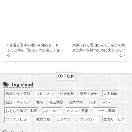
« 書道と習字の違いを知ると、ち
大学に行く理由なんて、自分の将
ょっと字を「観る」のが楽しくな
来に興味を持つために決まってい
る
る »
TOP
Tag cloud
伝統文化・芸能
オピニオン
社会情勢
戦争・紛争
人工知能
就活・キャリア
教養
社会問題
国際情勢
未来
Web
おもしろ番組・動画
人について
オススメ書籍
ニュース関連
ブックレビュー
教育全般
ビジネス
テクノロジー
教育サービス