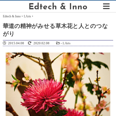
Edtech & Inno
›
›
Edtech & Inno
LArts
華道の精神がみせる草木花と人とのつな
がり
2015.04.08
2020.02.08
-
LArts