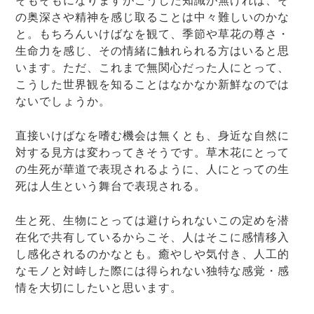
そもそもになりますがこうした知識が無ければ、そ
の奥深さや精神を感じ取ることは中々難しいのかな
と。もちろんいけばなを観て、季節や草花の尊さ・
生命力を感じ、その情緒に触れられる方はいると思
います。ただ、これまで無関心だった人にとって、
こうした世界観を知ることはなかなか新鮮なのでは
ないでしょうか。
直接いけばなを嗜む機会は無くとも、身近な自然に
対する見方は変わってきそうです。草木花にとって
の生死が華道で表現されるように、人にとっての生
死は人生という舞台で表現される。
生と死、生物にとっては避けられないこの定めを潜
在化で共有しているからこそ、人はそこに感情移入
し感化されるのかなとも。癒やしや気付き、人工的
なモノと対峙した際には得られない独特な感覚・感
情を大切にしたいと思います。