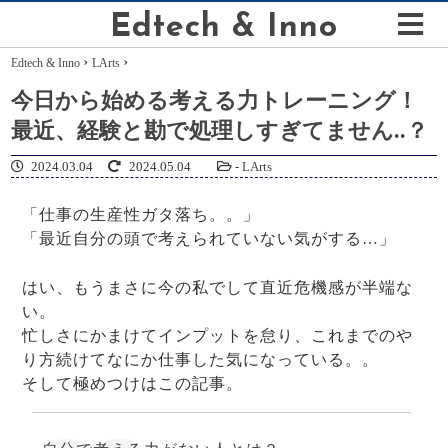
Edtech & Inno
›
›
Edtech & Inno
LArts
今日から始める考える力トレーニング！
最近、経験と勘で処理しすぎてません..？
2024.03.04
2024.05.04
-
LArts
「仕事の生産性ガタ落ち。。」
「最近自分の頭で考えられていない気がする…」
はい、もうまさに今の私でして直近危機感が半端な
い。
忙しさにかまけてインプットを怠り、これまでのや
り方続けてなにか仕事した気になっている。。
そして極めつけはこの記事。