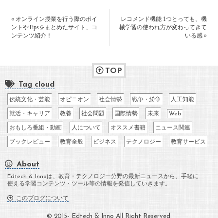
« オンライン授業を行う際のポイ
レコメンド機能 1つとっても、機
ントやTipsをまとめたサイト、コ
械学習の使われ方が変わってきて
ンテンツ紹介！
いる感 »
TOP
Tag cloud
伝統文化・芸能
オピニオン
社会情勢
戦争・紛争
人工知能
就活・キャリア
教養
社会問題
国際情勢
未来
Web
おもしろ番組・動画
人について
オススメ書籍
ニュース関連
ブックレビュー
教育全般
ビジネス
テクノロジー
教育サービス
About
Edtech & Innoは、教育・テクノロジー分野の最新ニュースから、手軽に
使える学習コンテンツ・ツール等の情報を発信していきます。
このブログについて
© 2015- Edtech & Inno All Right Reserved.