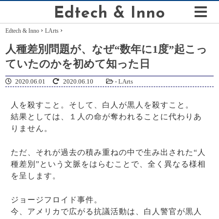
Edtech & Inno
›
›
Edtech & Inno
LArts
人種差別問題が、なぜ“数年に1度”起こっ
ていたのかを初めて知った日
2020.06.01
2020.06.10
-
LArts
人を殺すこと。そして、白人が黒人を殺すこと。
結果としては、１人の命が奪われることに代わりあ
りません。
ただ、それが過去の積み重ねの中で生み出された“人
種差別”という文脈をはらむことで、全く異なる様相
を呈します。
ジョージフロイド事件。
今、アメリカで広がる抗議活動は、白人警官が黒人