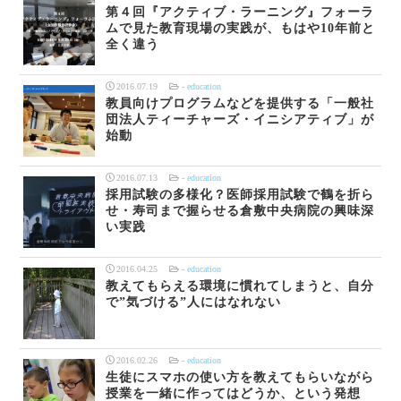
第４回『アクティブ・ラーニング』フォーラ
ムで見た教育現場の実践が、もはや10年前と
全く違う
2016.07.19
-
education
教員向けプログラムなどを提供する「一般社
団法人ティーチャーズ・イニシアティブ」が
始動
2016.07.13
-
education
採用試験の多様化？医師採用試験で鶴を折ら
せ・寿司まで握らせる倉敷中央病院の興味深
い実践
2016.04.25
-
education
教えてもらえる環境に慣れてしまうと、自分
で”気づける”人にはなれない
2016.02.26
-
education
生徒にスマホの使い方を教えてもらいながら
授業を一緒に作ってはどうか、という発想