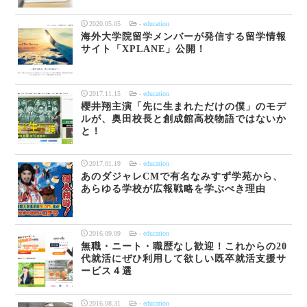
2020.05.05
-
education
海外大学院留学メンバーが発信する留学情報
サイト「XPLANE」公開！
2017.11.15
-
education
櫻井翔主演「先に生まれただけの僕」のモデ
ルが、奥田校長と創成館高校物語ではないか
と！
2017.01.19
-
education
あのダジャレCMで有名なみすず学苑から、
あらゆる学校が広報戦略を学ぶべき理由
2016.09.09
-
education
無職・ニート・職歴なし歓迎！これからの20
代就活にぜひ利用して欲しい既卒就活支援サ
ービス４選
2016.08.31
-
education