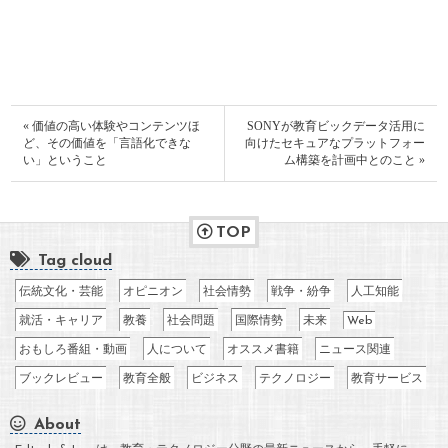
« 価値の高い体験やコンテンツほ
SONYが教育ビックデータ活用に
ど、その価値を「言語化できな
向けたセキュアなプラットフォー
い」ということ
ム構築を計画中とのこと »
TOP
Tag cloud
伝統文化・芸能
オピニオン
社会情勢
戦争・紛争
人工知能
就活・キャリア
教養
社会問題
国際情勢
未来
Web
おもしろ番組・動画
人について
オススメ書籍
ニュース関連
ブックレビュー
教育全般
ビジネス
テクノロジー
教育サービス
About