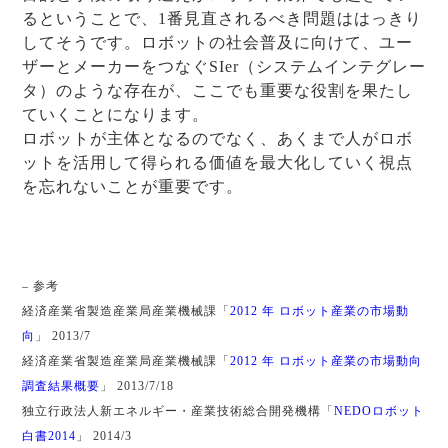
るということで、1番見直されるべき問題ははっきり
してそうです。ロボットの社会普及に向けて、ユー
ザーとメーカーをつなぐSIer（システムインテグレー
タ）のような存在が、ここでも重要な役割を果たし
ていくことになります。
ロボットが主体となるのでなく、あくまで人がロボ
ットを活用して得られる価値を最大化していく視点
を忘れないことが重要です。
– 参考
経済産業省製造産業局産業機械課「
2012 年 ロボット産業の市場動
向
」 2013/7
経済産業省製造産業局産業機械課「
2012 年 ロボット産業の市場動向
調査結果概要
」 2013/7/18
独立行政法人新エネルギー・産業技術総合開発機構「
NEDOロボット
白書2014
」 2014/3