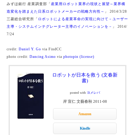
みずほ銀行 産業調査部「
産業用ロボット業界の現状と展望～業界構
造変化を踏まえた日系ロボットメーカーの戦略方向性～
」 2014/3/28
三菱総合研究所「
ロボットによる産業革命の実現に向けて－ユーザー
主導・システムインテグレーター主導のイノベーションを－
」 2014/
7/24
credit:
Daniel Y. Go
via FindCC
photo credit:
Dancing Asimo
via
photopin
(license)
ロボットが日本を救う (文春新
書)
posted with
ヨメレバ
岸 宣仁 文藝春秋 2011-08
Amazon
Kindle