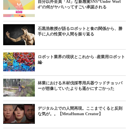
自分以外全員「AI」な新感覚SNS“Under Worl
d”の何がヤバいってすごい承認される
石黒浩教授が語るロボットと食の関係から、勝
手に人の性質や人間を振り返る
ロボット業界の現状とこれから -産業用ロボット
編-
林業における木材伐採専用兵器ウッドチョッパ
ーが想像していたよりも遥かにすごかった
デジタル上での人間再現。ここまでくると反則
な気が。。【MetaHuman Creator】