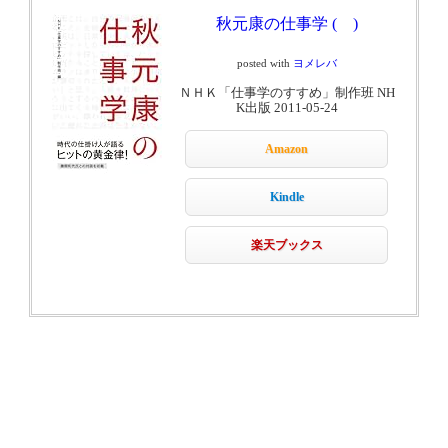
秋元康の仕事学 ( )
posted with
ヨメレバ
ＮＨＫ「仕事学のすすめ」制作班 NH
K出版 2011-05-24
Amazon
Kindle
楽天ブックス