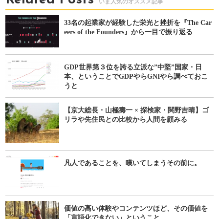
Related Posts
33名の起業家が経験した栄光と挫折を『The Car
eers of the Founders』から一目で振り返る
GDP世界第３位を誇る立派な”中堅”国家・日
本、ということでGDPやらGNIやら調べておこ
うと
【京大総長・山極壽一 × 探検家・関野吉晴】ゴ
リラや先住民との比較から人間を顧みる
凡人であることを、嘆いてしまうその前に。
価値の高い体験やコンテンツほど、その価値を
「言語化できない」ということ