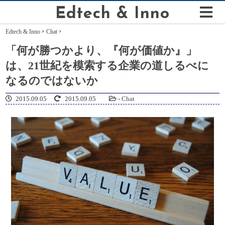
Edtech & Inno
›
›
Edtech & Inno
Chat
「何が勝つかより、『何が価値か』」
は、21世紀を模索する企業の道しるべに
なるのではないか
2015.09.05
2015.09.05
-
Chat