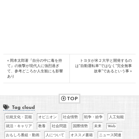
« 岡本太郎著『自分の中に毒を持
トヨタが米２大学と開発するの
て』の衝撃が現代人に強烈過ぎ
は”自動運転車”ではなく”完全無事
て、参考どころか人生観にも影響
故車”であるという事 »
あり
TOP
Tag cloud
伝統文化・芸能
オピニオン
社会情勢
戦争・紛争
人工知能
就活・キャリア
教養
社会問題
国際情勢
未来
Web
おもしろ番組・動画
人について
オススメ書籍
ニュース関連