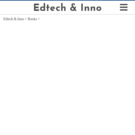
Edtech & Inno
›
›
Edtech & Inno
Books