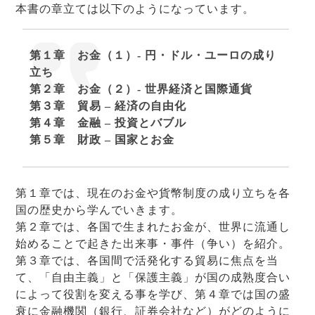
本書の章立ては以下のようになっています。
第１章 お金（１）- 円・ドル・ユーロの成り
立ち
第２章 お金（２）- 世界経済と国際通貨
第３章 貿易 – 経済の自由化
第４章 金融 – 投資とバブル
第５章 財政 – 国家とお金
第１章では、現在のお金や貨幣制度の成り立ちを各
国の歴史から学んでいきます。
第２章では、各国で生まれたお金が、世界に流通し
始めることで起きた出来事・事件（争い）を紹介。
第３章では、各国間で活発化する貿易に焦点を当
て、「自由主義」と「保護主義」が国の成熟度合い
によって役割を変える事を学び、第４章では国の盛
衰に金融機関（銀行、証券会社など）がどのように