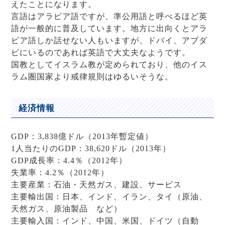
えたことになります。
言語はアラビア語ですが、準公用語と呼べるほど英
語が一般的に普及しています。地方に出向くとアラ
ビア語しか話せない人もいますが、ドバイ、アブダ
ビにいるのであれば英語で大丈夫なようです。
国教としてイスラム教が定められており、他のイス
ラム圏国家より戒律規則はゆるいそうな。
経済情報
GDP：3,838億ドル（2013年暫定値）
1人当たりのGDP：38,620ドル（2013年）
GDP成長率：4.4％（2012年）
失業率：4.2％（2012年）
主要産業：石油・天然ガス、建設、サービス
主要輸出国：日本、インド、イラン、タイ（原油、
天然ガス、原油製品 など）
主要輸入国：インド、中国、米国、ドイツ（自動