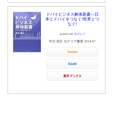
ドバイビジネス解体新書―日
本とドバイをつなぐ!世界とつ
なぐ!
posted with
ヨメレバ
中川 信介 カナリア書房 2014-07
Amazon
Kindle
楽天ブックス