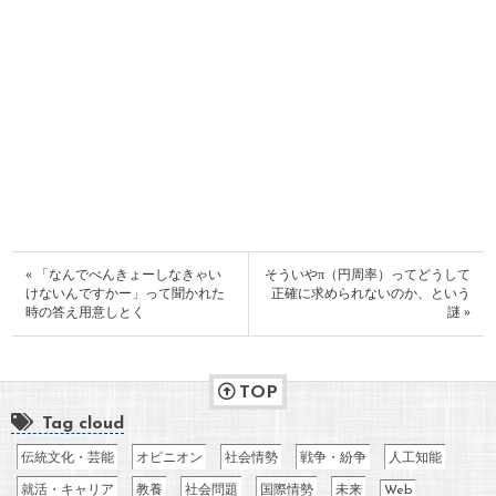
« 「なんでべんきょーしなきゃい
そういやπ（円周率）ってどうして
けないんですかー」って聞かれた
正確に求められないのか、という
時の答え用意しとく
謎 »
TOP
Tag cloud
伝統文化・芸能
オピニオン
社会情勢
戦争・紛争
人工知能
就活・キャリア
教養
社会問題
国際情勢
未来
Web