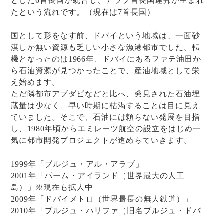
とした6首長国が統合し、アラブ首長国連邦が生まれ
たという流れです。（現在は7首長国）
国として形をなす前、ドバイという地域は、一面砂
漠しか無い資源も乏しい小さな漁港都市でした。転
機となったのは1966年、ドバイにあるファテ油田か
ら石油資源が見つかったことで、産油地域として栄
え始めます。
ただ隣都市アブダビなどと比べ、発見された石油埋
蔵量は少なく、早い時期に枯渇することは目に見え
ていました。そこで、石油には頼らない発展を目指
し、1980年頃からエミレーツ航空の設立をはじめ一
気に都市開発プロジェクトが進めらていきます。
1999年「ブルジュ・アル・アラブ」
2001年「パーム・アイランド（世界最大の人工
島）」※現在も拡大中
2009年「ドバイメトロ（世界最長の無人鉄道）」
2010年「ブルジュ・ハリファ（旧名ブルジュ・ドバ