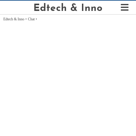
Edtech & Inno
›
›
Edtech & Inno
Chat