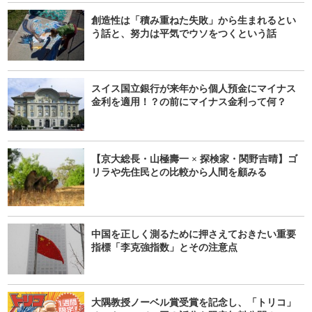
創造性は「積み重ねた失敗」から生まれるとい
う話と、努力は平気でウソをつくという話
スイス国立銀行が来年から個人預金にマイナス
金利を適用！？の前にマイナス金利って何？
【京大総長・山極壽一 × 探検家・関野吉晴】ゴ
リラや先住民との比較から人間を顧みる
中国を正しく測るために押さえておきたい重要
指標「李克強指数」とその注意点
大隅教授ノーベル賞受賞を記念し、「トリコ」