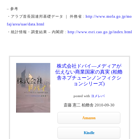
– 参考
・アラブ首長国連邦基礎データ ｜ 外務省 :
http://www.mofa.go.jp/mo
faj/area/uae/data.html
・統計情報・調査結果 – 内閣府 :
http://www.esri.cao.go.jp/index.html
株式会社ドバイ―メディアが
伝えない商業国家の真実 (柏艪
舎ネプチューンノンフィクシ
ョンシリーズ)
posted with
ヨメレバ
斎藤 憲二 柏艪舎 2010-09-30
Amazon
Kindle