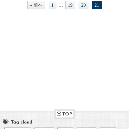
« 前へ
1
…
19
20
21
TOP
Tag cloud