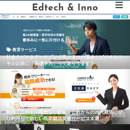
Edtech & Inno
教育サービス
社会人がスタディサプリで学ぶ３つの理由！ビジネスス
キル以前に「基礎学力」って足りてます？
キャリア
無職・ニート・職歴なし歓迎！これからの20代就活にぜ
ひ利用して欲しい既卒就活支援サービス４選