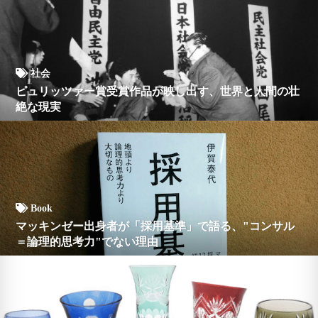
社会
ピュリッツァー賞受賞作品が映し出す、世界と人間の壮
絶な現実
Book
マッキンゼー出身者が「採用基準」で語る、"コンサル
＝論理的思考力"でない理由